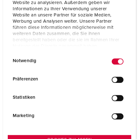
Website zu analysieren. Außerdem geben wir
Informationen zu Ihrer Verwendung unserer
Website an unsere Partner für soziale Medien,
Werbung und Analysen weiter. Unsere Partner
führen diese Informationen möglicherweise mit
weiteren Daten zusammen, die Sie ihnen
bereitgestellt haben oder die sie im Rahmen Ihrer
Nutzung der Dienste gesammelt haben.
E
Datenschutzerklärung
Impressum
Notwendig
i
n
w
Präferenzen
i
l
Art.nr. 75280
Statistiken
l
för 160–250 A stickproppar och intag
i
g
Marketing
TILL PRODUKTEN
u
n
g