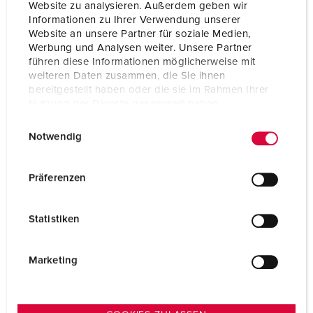
Website zu analysieren. Außerdem geben wir
Informationen zu Ihrer Verwendung unserer
Website an unsere Partner für soziale Medien,
Werbung und Analysen weiter. Unsere Partner
führen diese Informationen möglicherweise mit
weiteren Daten zusammen, die Sie ihnen
bereitgestellt haben oder die sie im Rahmen Ihrer
Nutzung der Dienste gesammelt haben.
E
Datenschutzerklärung
Impressum
Notwendig
i
n
w
Präferenzen
i
l
Art.nr. 41464
Statistiken
l
Gångjärnslock, 16 A, 5 p, röd, IP44, med nit och fjäder
i
g
Marketing
TILL PRODUKTEN
u
n
g