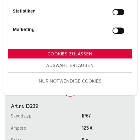
l
Statistiken
l
i
g
Marketing
u
n
g
COOKIES ZULASSEN
s
AUSWAHL ERLAUBEN
a
u
NUR NOTWENDIGE COOKIES
s
w
a
h
Art.nr. 13239
l
Skyddstyp
IP67
Ampere
125 A