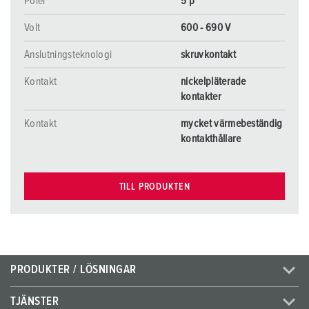
Poler
5 p
Volt
600 - 690 V
Anslutningsteknologi
skruvkontakt
Kontakt
nickelpläterade
kontakter
Kontakt
mycket värmebeständig
kontakthållare
TILL PRODUKTEN
PRODUKTER / LÖSNINGAR
TJÄNSTER