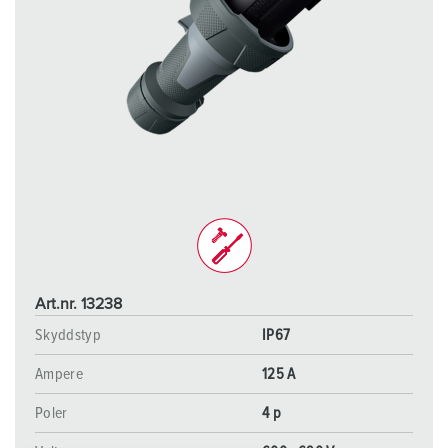
Art.nr. 13238
Skyddstyp
IP67
Ampere
125 A
Poler
4 p