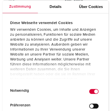
Volt
600 - 690 V
Details
Über Cookies
Zustimmung
Anslutningsteknologi
skruvkontakt
Kontakt
mycket värmebeständig
Diese Webseite verwendet Cookies
kontakthållare
Wir verwenden Cookies, um Inhalte und Anzeigen
zu personalisieren, Funktionen für soziale Medien
Kontakt
nickelpläterade
anbieten zu können und die Zugriffe auf unsere
kontakter
Website zu analysieren. Außerdem geben wir
Informationen zu Ihrer Verwendung unserer
Website an unsere Partner für soziale Medien,
TILL PRODUKTEN
Werbung und Analysen weiter. Unsere Partner
führen diese Informationen möglicherweise mit
weiteren Daten zusammen, die Sie ihnen
bereitgestellt haben oder die sie im Rahmen Ihrer
Nutzung der Dienste gesammelt haben.
E
Datenschutzerklärung
Impressum
Notwendig
i
n
w
Präferenzen
i