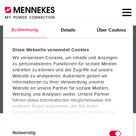
Details
Über Cookies
Zustimmung
PRODUKTER / LÖSNINGAR
TJÄNSTER
Diese Webseite verwendet Cookies
Wir verwenden Cookies, um Inhalte und Anzeigen
KUNSKAP
zu personalisieren, Funktionen für soziale Medien
anbieten zu können und die Zugriffe auf unsere
FÖRETAG
Website zu analysieren. Außerdem geben wir
Informationen zu Ihrer Verwendung unserer
Website an unsere Partner für soziale Medien,
Werbung und Analysen weiter. Unsere Partner
führen diese Informationen möglicherweise mit
weiteren Daten zusammen, die Sie ihnen
bereitgestellt haben oder die sie im Rahmen Ihrer
Nutzung der Dienste gesammelt haben.
© MENNEKES 2026
Alla rättigheter förbehållna
E
Datenschutzerklärung
Impressum
Notwendig
Tryckort
Sekretess
Villkor
i