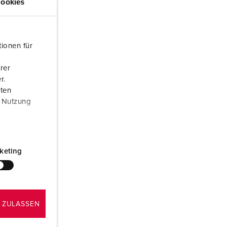
ookies
ör brandkår och civilskydd
ör kylfartygscontainrar
ionen für
amping
rer
M för militär användning
r.
aten
venemang och underhållning
r Nutzung
keting
 ZULASSEN