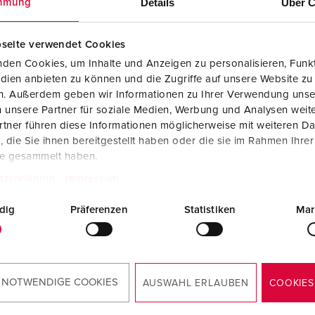
Details
Über C
mmung
Kontakter och uttag i enlighet med internationella standarder
F
Data-/nätverksteknologi
F
seite verwendet Cookies
den Cookies, um Inhalte und Anzeigen zu personalisieren, Funkt
Utökad version
C
dien anbieten zu können und die Zugriffe auf unsere Website zu
en. Außerdem geben wir Informationen zu Ihrer Verwendung unse
Tillbehör
T
 unsere Partner für soziale Medien, Werbung und Analysen weite
tner führen diese Informationen möglicherweise mit weiteren D
E
die Sie ihnen bereitgestellt haben oder die sie im Rahmen Ihre
te gesammelt haben.
tzerklärung
Impressum
dig
Präferenzen
Statistiken
Mar
 NOTWENDIGE COOKIES
AUSWAHL ERLAUBEN
COOKIES