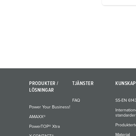
i
g
u
n
g
s
a
u
s
w
a
h
PRODUKTER /
TJÄNSTER
KUNSKAP
l
LÖSNINGAR
FAQ
SS-EN 614
Power Your Business!
Internation
standarder
AMAXX®
Produktert
PowerTOP® Xtra
Material