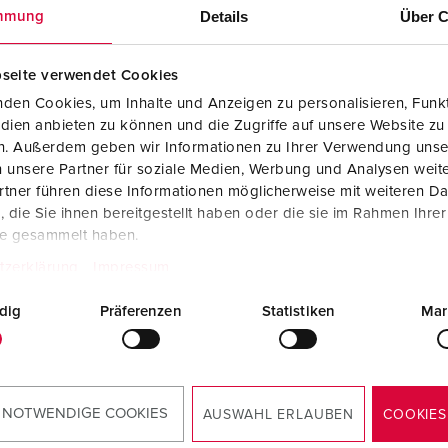
Kontakter och uttag i enlighet med internationella standarder
F
Details
Über C
mmung
Data-/nätverksteknologi
F
seite verwendet Cookies
Utökad version
C
den Cookies, um Inhalte und Anzeigen zu personalisieren, Funkt
dien anbieten zu können und die Zugriffe auf unsere Website zu
Tillbehör
T
en. Außerdem geben wir Informationen zu Ihrer Verwendung unse
r. 4112
Art.nr. 4115
 unsere Partner für soziale Medien, Werbung und Analysen weite
E
tner führen diese Informationen möglicherweise mit weiteren D
dstyp
IP44
Skyddstyp
IP44
die Sie ihnen bereitgestellt haben oder die sie im Rahmen Ihre
te gesammelt haben.
re
16 A
Ampere
16 A
tzerklärung
Impressum
3 p
Poler
5 p
dig
Präferenzen
Statistiken
Mar
230 V
Volt
400 V
TILL PRODUKTEN
TILL PRODUKTEN
 NOTWENDIGE COOKIES
AUSWAHL ERLAUBEN
COOKIES