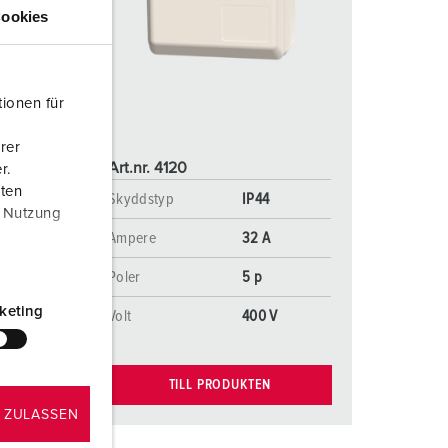
ör brandkår och civilskydd
ookies
ör kylfartygscontainrar
amping
ionen für
M för militär användning
rer
Art.nr. 4120
r.
venemang och underhållning
aten
Skyddstyp
IP44
r Nutzung
Ampere
32 A
Poler
5 p
keting
Volt
400 V
TILL PRODUKTEN
 ZULASSEN