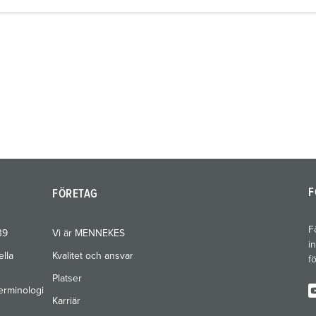
F
FÖRETAG
F
39
Vi är MENNEKES
i
ella
Kvalitet och ansvar
f
Platser
erminologi
Karriär