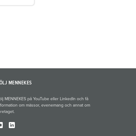
ÖLJ MENNEKES
ölj MENNEKES på YouTube eller LinkedIn och få
nformation om mässor, evenemang och annat om
öretaget.