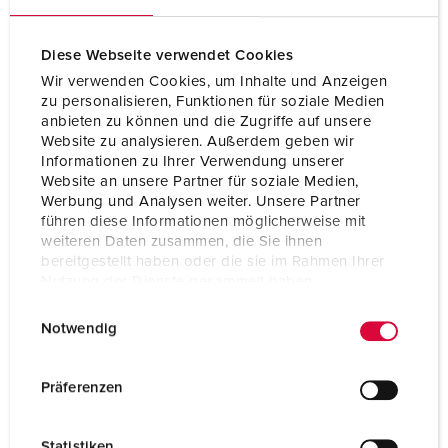
Diese Webseite verwendet Cookies
Wir verwenden Cookies, um Inhalte und Anzeigen
zu personalisieren, Funktionen für soziale Medien
anbieten zu können und die Zugriffe auf unsere
Website zu analysieren. Außerdem geben wir
Informationen zu Ihrer Verwendung unserer
Website an unsere Partner für soziale Medien,
Werbung und Analysen weiter. Unsere Partner
führen diese Informationen möglicherweise mit
weiteren Daten zusammen, die Sie ihnen
bereitgestellt haben oder die sie im Rahmen Ihrer
Nutzung der Dienste gesammelt haben.
Art.nr. 940018
E
Datenschutzerklärung
Impressum
SEG: 2466485
Notwendig
i
Kapslingsmaterial
plast
n
w
Präferenzen
Skyddstyp
IP44
i
l
CEE 16 A, 5 p, 400 V
1
Statistiken