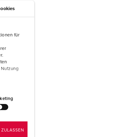
ör brandkår och civilskydd
ookies
ör kylfartygscontainrar
amping
ionen für
M för militär användning
rer
r.
venemang och underhållning
aten
r Nutzung
keting
 ZULASSEN