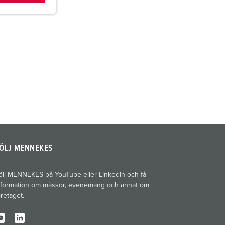
ÖLJ MENNEKES
ölj MENNEKES på YouTube eller LinkedIn och få
nformation om mässor, evenemang och annat om
öretaget.