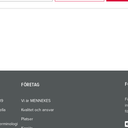
F
FÖRETAG
F
39
Vi är MENNEKES
i
ella
Kvalitet och ansvar
f
Platser
erminologi