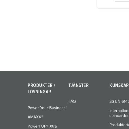
i
g
u
n
g
s
a
u
s
w
a
h
PRODUKTER /
TJÄNSTER
KUNSKAP
l
LÖSNINGAR
FAQ
SS-EN 614
Power Your Business!
Internation
standarder
AMAXX®
Produktert
PowerTOP® Xtra