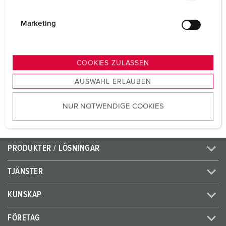
i
Volt
230 V
g
Marketing
Anslutningsteknologi
skruvkontakt
u
n
Kontakt
standard
g
COOKIES ZULASSEN
s
AUSWAHL ERLAUBEN
a
TILL PRODUKTEN
u
NUR NOTWENDIGE COOKIES
s
w
a
h
PRODUKTER / LÖSNINGAR
l
TJÄNSTER
KUNSKAP
FÖRETAG