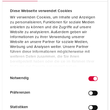
Diese Webseite verwendet Cookies
Wir verwenden Cookies, um Inhalte und Anzeigen
zu personalisieren, Funktionen für soziale Medien
anbieten zu können und die Zugriffe auf unsere
Website zu analysieren. Außerdem geben wir
Informationen zu Ihrer Verwendung unserer
Website an unsere Partner für soziale Medien,
Werbung und Analysen weiter. Unsere Partner
führen diese Informationen möglicherweise mit
weiteren Daten zusammen, die Sie ihnen
bereitgestellt haben oder die sie im Rahmen Ihrer
Nutzung der Dienste gesammelt haben.
E
Datenschutzerklärung
Impressum
Art.nr. 10864
Notwendig
i
SEG: 2418137
n
Skyddstyp
IP68
w
Präferenzen
Ampere
16 A
i
l
Poler
2 p+PE
Statistiken
l