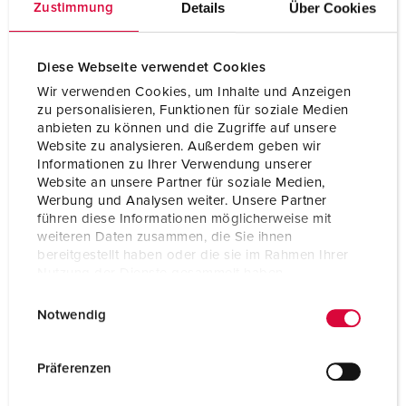
Details
Über Cookies
Zustimmung
Diese Webseite verwendet Cookies
Wir verwenden Cookies, um Inhalte und Anzeigen
zu personalisieren, Funktionen für soziale Medien
anbieten zu können und die Zugriffe auf unsere
Website zu analysieren. Außerdem geben wir
Informationen zu Ihrer Verwendung unserer
Website an unsere Partner für soziale Medien,
Werbung und Analysen weiter. Unsere Partner
führen diese Informationen möglicherweise mit
weiteren Daten zusammen, die Sie ihnen
bereitgestellt haben oder die sie im Rahmen Ihrer
Nutzung der Dienste gesammelt haben.
Art.nr. 13248
E
Datenschutzerklärung
Impressum
Skyddstyp
IP67
Notwendig
i
Ampere
63 A
n
w
Präferenzen
Poler
5 p
i