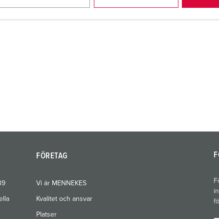
F
FÖRETAG
F
39
Vi är MENNEKES
i
ella
Kvalitet och ansvar
f
Platser