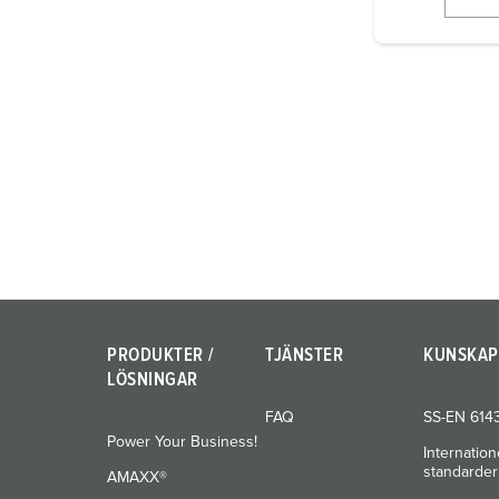
l
i
g
u
n
g
s
a
u
s
w
a
h
l
PRODUKTER /
TJÄNSTER
KUNSKAP
LÖSNINGAR
FAQ
SS-EN 614
Power Your Business!
Internation
standarder
AMAXX®