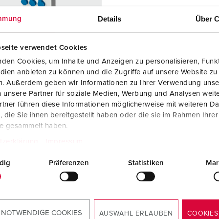
Kontakter och uttag i enlighet med internationella standarder
F
Details
Über C
mmung
Data-/nätverksteknologi
F
Utökad version
C
seite verwendet Cookies
den Cookies, um Inhalte und Anzeigen zu personalisieren, Funkt
Tillbehör
T
dien anbieten zu können und die Zugriffe auf unsere Website zu
nr. 940002
en. Außerdem geben wir Informationen zu Ihrer Verwendung unse
E
 2466462
 unsere Partner für soziale Medien, Werbung und Analysen weite
tner führen diese Informationen möglicherweise mit weiteren D
ingsmaterial
plast
die Sie ihnen bereitgestellt haben oder die sie im Rahmen Ihre
te gesammelt haben.
dstyp
IP44
tzerklärung
Impressum
6 A, 5 p, 400
2
dig
Präferenzen
Statistiken
Mar
KO®
3
TILL PRODUKTEN
 NOTWENDIGE COOKIES
AUSWAHL ERLAUBEN
COOKIES