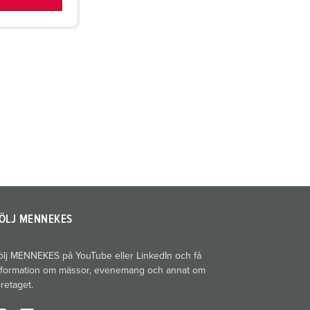
ÖLJ MENNEKES
ölj MENNEKES på YouTube eller LinkedIn och få
nformation om mässor, evenemang och annat om
öretaget.