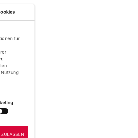
ör brandkår och civilskydd
ookies
ör kylfartygscontainrar
amping
ionen für
M för militär användning
rer
venemang och underhållning
r.
aten
r Nutzung
keting
 ZULASSEN