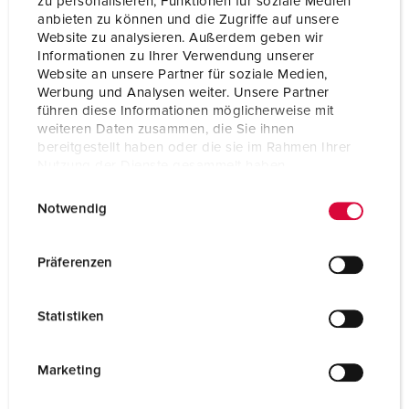
zu personalisieren, Funktionen für soziale Medien
anbieten zu können und die Zugriffe auf unsere
Website zu analysieren. Außerdem geben wir
Informationen zu Ihrer Verwendung unserer
Website an unsere Partner für soziale Medien,
Werbung und Analysen weiter. Unsere Partner
führen diese Informationen möglicherweise mit
weiteren Daten zusammen, die Sie ihnen
bereitgestellt haben oder die sie im Rahmen Ihrer
Nutzung der Dienste gesammelt haben.
E
Datenschutzerklärung
Impressum
Notwendig
i
n
w
Präferenzen
Art.nr. 940280
i
l
Kapslingsmaterial
plast
Statistiken
l
Skyddstyp
IP44
i
g
Marketing
u
TILL PRODUKTEN