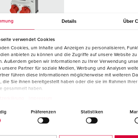
Kontakter och uttag i enlighet med internationella standarder
F
Data-/nätverksteknologi
F
Details
Über C
mmung
Utökad version
C
seite verwendet Cookies
Tillbehör
T
den Cookies, um Inhalte und Anzeigen zu personalisieren, Funkt
r. 930013
dien anbieten zu können und die Zugriffe auf unsere Website zu
E
 2466458
en. Außerdem geben wir Informationen zu Ihrer Verwendung unse
ingsmaterial
plast
 unsere Partner für soziale Medien, Werbung und Analysen weite
tner führen diese Informationen möglicherweise mit weiteren D
dstyp
IP44
die Sie ihnen bereitgestellt haben oder die sie im Rahmen Ihre
te gesammelt haben.
6 A, 5 p, 400
1
tzerklärung
Impressum
2 A, 5 p,
1
dig
Präferenzen
Statistiken
Mar
KO®
2