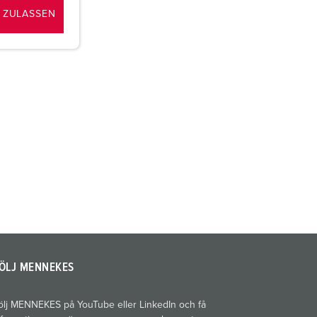
 ZULASSEN
ÖLJ MENNEKES
ölj MENNEKES på YouTube eller LinkedIn och få