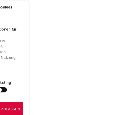
ör brandkår och civilskydd
ookies
ör kylfartygscontainrar
amping
ionen für
M för militär användning
rer
r.
venemang och underhållning
aten
r Nutzung
keting
 ZULASSEN