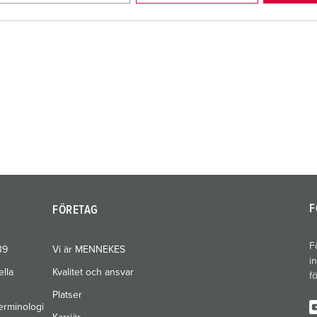
F
FÖRETAG
F
39
Vi är MENNEKES
i
ella
Kvalitet och ansvar
f
Platser
erminologi