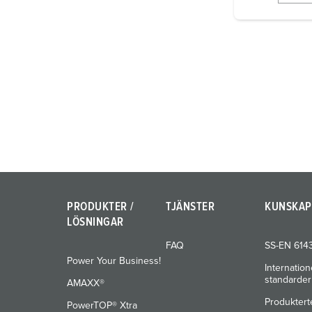
i
g
u
n
g
s
a
u
s
w
a
h
PRODUKTER /
TJÄNSTER
KUNSKAP
l
LÖSNINGAR
FAQ
SS-EN 614
Power Your Business!
Internation
standarder
AMAXX®
Produktert
PowerTOP® Xtra