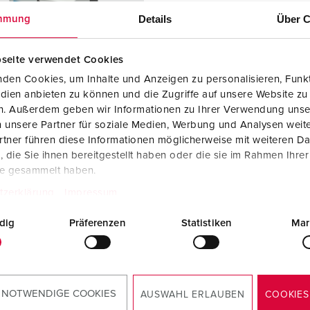
Kontakter och uttag i enlighet med internationella standarder
F
Details
Über C
mmung
Data-/nätverksteknologi
F
seite verwendet Cookies
Utökad version
C
den Cookies, um Inhalte und Anzeigen zu personalisieren, Funkt
dien anbieten zu können und die Zugriffe auf unsere Website zu
Tillbehör
T
en. Außerdem geben wir Informationen zu Ihrer Verwendung unse
nr. 920007
 unsere Partner für soziale Medien, Werbung und Analysen weite
E
ingsmaterial
plast
tner führen diese Informationen möglicherweise mit weiteren D
die Sie ihnen bereitgestellt haben oder die sie im Rahmen Ihre
dstyp
IP44
te gesammelt haben.
6 A, 5 p, 400
1
tzerklärung
Impressum
dig
Präferenzen
Statistiken
Mar
KO®
2
TILL PRODUKTEN
 NOTWENDIGE COOKIES
AUSWAHL ERLAUBEN
COOKIES