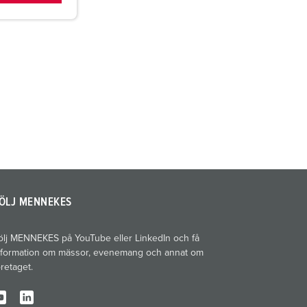
ÖLJ MENNEKES
ölj MENNEKES på YouTube eller LinkedIn och få
nformation om mässor, evenemang och annat om
öretaget.