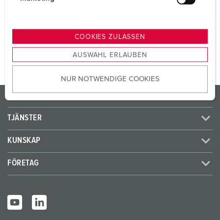
SCHUKO®
2
u
n
g
TILL PRODUKTEN
COOKIES ZULASSEN
s
AUSWAHL ERLAUBEN
a
u
NUR NOTWENDIGE COOKIES
s
w
PRODUKTER / LÖSNINGAR
a
h
TJÄNSTER
l
KUNSKAP
FÖRETAG