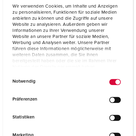
Wir verwenden Cookies, um Inhalte und Anzeigen
zu personalisieren, Funktionen für soziale Medien
anbieten zu können und die Zugriffe auf unsere
Website zu analysieren. Außerdem geben wir
Informationen zu Ihrer Verwendung unserer
Website an unsere Partner für soziale Medien,
Werbung und Analysen weiter. Unsere Partner
führen diese Informationen möglicherweise mit
weiteren Daten zusammen, die Sie ihnen
bereitgestellt haben oder die sie im Rahmen Ihrer
Nutzung der Dienste gesammelt haben.
E
Datenschutzerklärung
Impressum
Notwendig
i
n
Art.nr. 910007
w
Präferenzen
Kapslingsmaterial
plast
i
l
Skyddstyp
IP44
Statistiken
l
CEE 16 A, 5 p, 400 V
1
i
g
Marketing