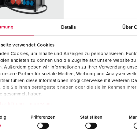
Kontakter och uttag i enlighet med internationella standarder
F
Data-/nätverksteknologi
F
Details
Über C
mmung
Utökad version
C
Tillbehör
T
seite verwendet Cookies
nr. 9500748
den Cookies, um Inhalte und Anzeigen zu personalisieren, Funkt
E
dien anbieten zu können und die Zugriffe auf unsere Website zu
ingsmaterial
plast
en. Außerdem geben wir Informationen zu Ihrer Verwendung unse
dstyp
IP44
 unsere Partner für soziale Medien, Werbung und Analysen weite
tner führen diese Informationen möglicherweise mit weiteren D
6 A, 5 p, 400
2
die Sie ihnen bereitgestellt haben oder die sie im Rahmen Ihre
te gesammelt haben.
2 A, 5 p,
2
tzerklärung
Impressum
dig
Präferenzen
Statistiken
Mar
3 A, 5 p,
1