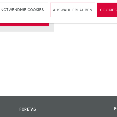
KO®
9
 NOTWENDIGE COOKIES
AUSWAHL ERLAUBEN
COOKIES
TILL PRODUKTEN
F
FÖRETAG