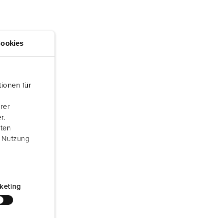
ör brandkår och civilskydd
ör kylfartygscontainrar
ookies
amping
M för militär användning
ionen für
venemang och underhållning
rer
r.
aten
r Nutzung
keting