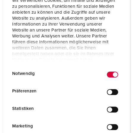
Wir verwenden Cookies, um Inhalte und Anzeigen
zu personalisieren, Funktionen für soziale Medien
anbieten zu können und die Zugriffe auf unsere
Website zu analysieren. Außerdem geben wir
Informationen zu Ihrer Verwendung unserer
Website an unsere Partner für soziale Medien,
Werbung und Analysen weiter. Unsere Partner
führen diese Informationen möglicherweise mit
weiteren Daten zusammen, die Sie ihnen
bereitgestellt haben oder die sie im Rahmen Ihrer
Nutzung der Dienste gesammelt haben.
E
Datenschutzerklärung
Impressum
Notwendig
i
n
w
Art.nr. 92386
Präferenzen
i
Kapslingsmaterial
plast
l
Statistiken
Skyddstyp
IP68
l
i
SCHUKO®
3
g
Marketing
u