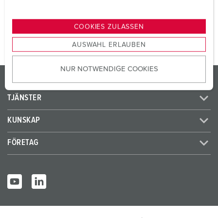
n
TILL PRODUKTEN
g
COOKIES ZULASSEN
s
AUSWAHL ERLAUBEN
a
u
NUR NOTWENDIGE COOKIES
s
PRODUKTER / LÖSNINGAR
w
a
TJÄNSTER
h
l
KUNSKAP
FÖRETAG