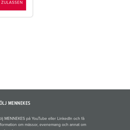
 ZULASSEN
ÖLJ MENNEKES
ölj MENNEKES på YouTube eller LinkedIn och få
nformation om mässor, evenemang och annat om