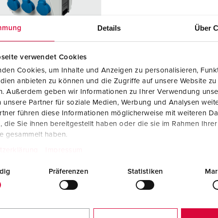
Kontakter och uttag i enlighet med internationella standarder
F
Data-/nätverksteknologi
F
Details
Über C
mmung
Utökad version
C
seite verwendet Cookies
Tillbehör
T
den Cookies, um Inhalte und Anzeigen zu personalisieren, Funkt
dien anbieten zu können und die Zugriffe auf unsere Website zu
nr. 970002
E
en. Außerdem geben wir Informationen zu Ihrer Verwendung unse
ingsmaterial
plast
 unsere Partner für soziale Medien, Werbung und Analysen weite
tner führen diese Informationen möglicherweise mit weiteren D
dstyp
IP44
die Sie ihnen bereitgestellt haben oder die sie im Rahmen Ihre
6 A, 5 p, 400
1
te gesammelt haben.
tzerklärung
Impressum
2 A, 5 p,
1
dig
Präferenzen
Statistiken
Mar
KO®
3