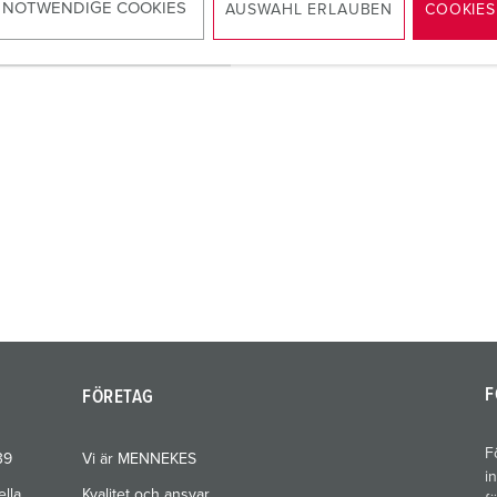
 NOTWENDIGE COOKIES
AUSWAHL ERLAUBEN
COOKIES
TILL PRODUKTEN
F
FÖRETAG
F
39
Vi är MENNEKES
i
ella
Kvalitet och ansvar