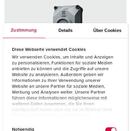
Details
Über Cookies
Zustimmung
Diese Webseite verwendet Cookies
Wir verwenden Cookies, um Inhalte und Anzeigen
zu personalisieren, Funktionen für soziale Medien
anbieten zu können und die Zugriffe auf unsere
Website zu analysieren. Außerdem geben wir
Informationen zu Ihrer Verwendung unserer
Website an unsere Partner für soziale Medien,
Werbung und Analysen weiter. Unsere Partner
führen diese Informationen möglicherweise mit
weiteren Daten zusammen, die Sie ihnen
bereitgestellt haben oder die sie im Rahmen Ihrer
Art.nr. 5812506TC
Nutzung der Dienste gesammelt haben.
Skyddstyp
IP67 / IP69
E
Datenschutzerklärung
Impressum
Notwendig