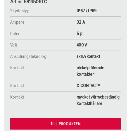
Art.nr. 5814506TC
Skyddstyp
IP67 / IP69
Ampere
32 A
Poler
5 p
Volt
400 V
Anslutningsteknologi
skruvkontakt
Kontakt
nickelpläterade
kontakter
Kontakt
X-CONTACT®
Kontakt
mycket värmebeständig
kontakthållare
TILL PRODUKTEN