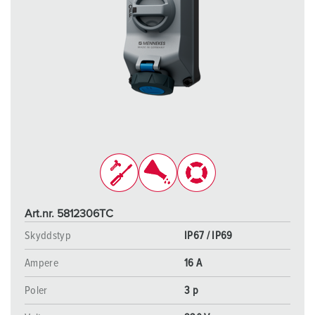
Art.nr. 5812306TC
Skyddstyp
IP67 / IP69
Ampere
16 A
Poler
3 p