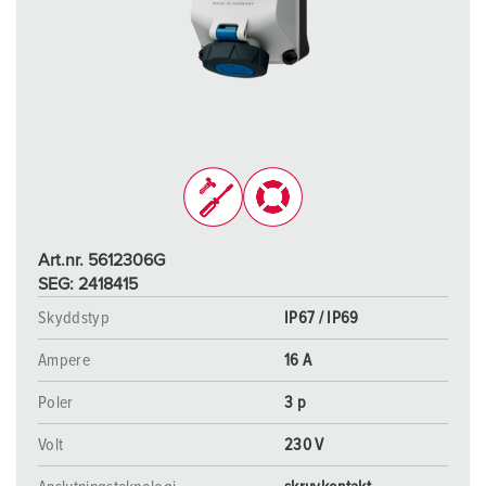
Art.nr. 5612306G
SEG: 2418415
Skyddstyp
IP67 / IP69
Ampere
16 A
Poler
3 p
Volt
230 V