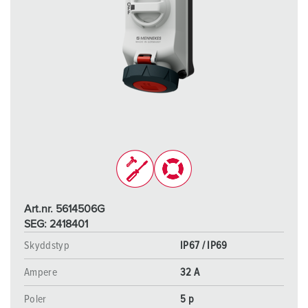
Art.nr. 5614506G
SEG: 2418401
Skyddstyp
IP67 / IP69
Ampere
32 A
Poler
5 p