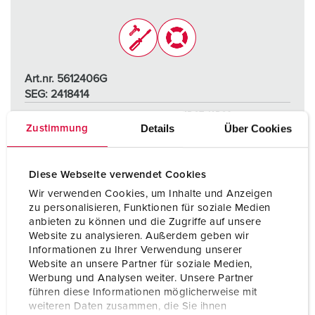
Art.nr. 5612406G
SEG: 2418414
Skyddstyp
IP67 / IP69
Details
Über Cookies
Zustimmung
Ampere
16 A
Poler
4 p
Diese Webseite verwendet Cookies
Wir verwenden Cookies, um Inhalte und Anzeigen
Volt
400 V
zu personalisieren, Funktionen für soziale Medien
anbieten zu können und die Zugriffe auf unsere
Anslutningsteknologi
skruvkontakt
Website zu analysieren. Außerdem geben wir
Informationen zu Ihrer Verwendung unserer
Website an unsere Partner für soziale Medien,
TILL PRODUKTEN
Werbung und Analysen weiter. Unsere Partner
führen diese Informationen möglicherweise mit
weiteren Daten zusammen, die Sie ihnen