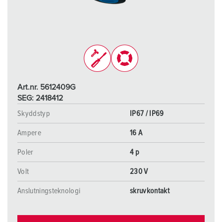
Art.nr. 5612409G
SEG: 2418412
Skyddstyp
IP67 / IP69
Ampere
16 A
Poler
4 p
Volt
230 V
Anslutningsteknologi
skruvkontakt