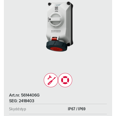
Art.nr. 5614406G
SEG: 2418403
Skyddstyp
IP67 / IP69