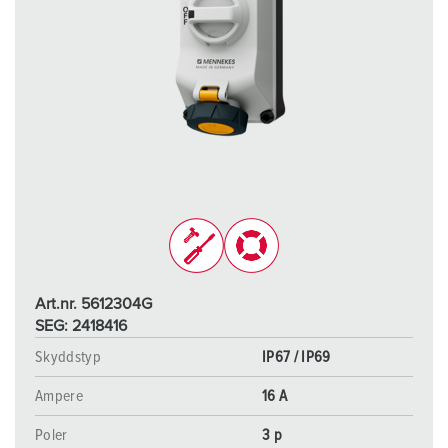
Art.nr. 5612304G
SEG: 2418416
Skyddstyp
IP67 / IP69
Ampere
16 A
Poler
3 p