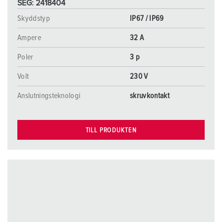
SEG: 2418404
Skyddstyp
IP67 / IP69
Ampere
32 A
Poler
3 p
Volt
230 V
Anslutningsteknologi
skruvkontakt
TILL PRODUKTEN