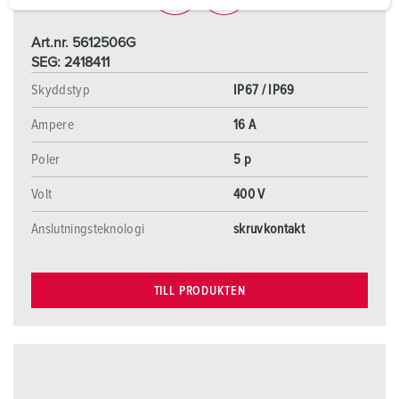
a
h
Art.nr. 5612506G
l
SEG: 2418411
Skyddstyp
IP67 / IP69
Ampere
16 A
Poler
5 p
Volt
400 V
Anslutningsteknologi
skruvkontakt
TILL PRODUKTEN