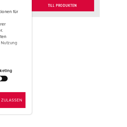
TILL PRODUKTEN
ionen für
rer
r.
aten
r Nutzung
keting
 ZULASSEN