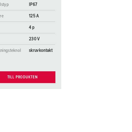
dstyp
IP67
re
125 A
4 p
230 V
tningsteknol
skruvkontakt
TILL PRODUKTEN