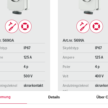
Kontakter och uttag i enlighet med internationella standarder
F
Data-/nätverksteknologi
F
Utökad version
C
Tillbehör
T
nr. 5690A
Art.nr. 5691A
E
dstyp
IP67
Skyddstyp
IP67
re
125 A
Ampere
125 A
4 p
Poler
4 p
500 V
Volt
400 V
tningsteknol
skruvkontakt
Anslutningsteknol
skruvkon
ogi
Details
Über C
mmung