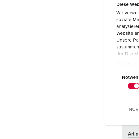
Diese Web
Wir verwen
soziale Me
analysier
Website an
Unsere Par
zusammen, 
der Diens
Datenschu
E
i
Notwen
n
w
i
l
NUR
l
i
g
Art.n
u