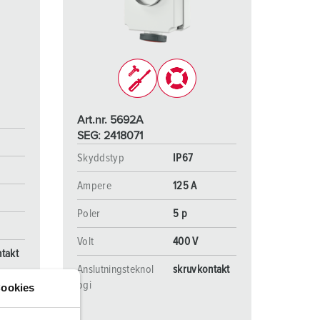
ör brandkår och civilskydd
ör kylfartygscontainrar
amping
M för militär användning
Art.nr. 5692A
venemang och underhållning
SEG: 2418071
Skyddstyp
IP67
Ampere
125 A
Poler
5 p
Volt
400 V
takt
Anslutningsteknol
skruvkontakt
ogi
ookies