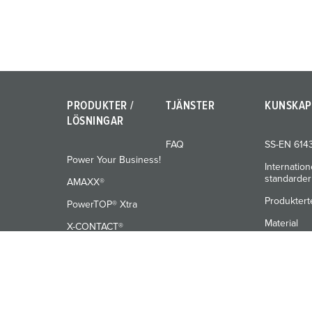
PRODUKTER /
TJÄNSTER
KUNSKAP
LÖSNINGAR
FAQ
SS-EN 614
Power Your Business!
Internation
standarder
AMAXX®
Produktert
PowerTOP® Xtra
Material
X-CONTACT®
Utbildning