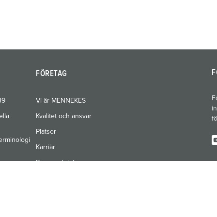
F
FÖRETAG
F
39
Vi är MENNEKES
i
ella
Kvalitet och ansvar
f
Platser
erminologi
Karriär
Pressavdelning
Mässor