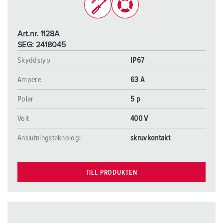
Art.nr. 1128A
SEG: 2418045
Skyddstyp
IP67
Ampere
63 A
Poler
5 p
Volt
400 V
Anslutningsteknologi
skruvkontakt
TILL PRODUKTEN