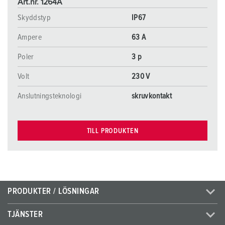
Art.nr. 1264A
Skyddstyp
IP67
Ampere
63 A
Poler
3 p
Volt
230 V
Anslutningsteknologi
skruvkontakt
TILL PRODUKTEN
PRODUKTER / LÖSNINGAR
TJÄNSTER