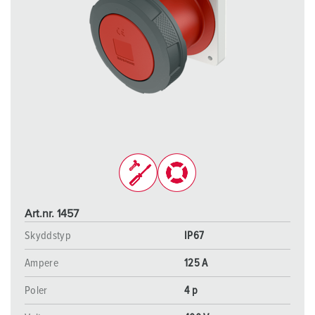
Art.nr. 1457
Skyddstyp
IP67
Ampere
125 A
Poler
4 p