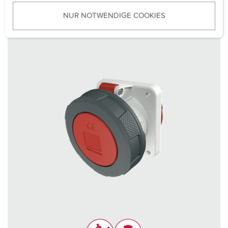
u
NUR NOTWENDIGE COOKIES
s
w
a
h
l