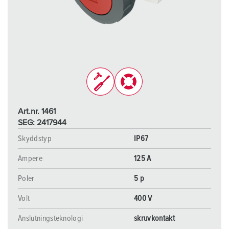
Art.nr. 1461
SEG: 2417944
Skyddstyp
IP67
Ampere
125 A
Poler
5 p
Volt
400 V
Anslutningsteknologi
skruvkontakt