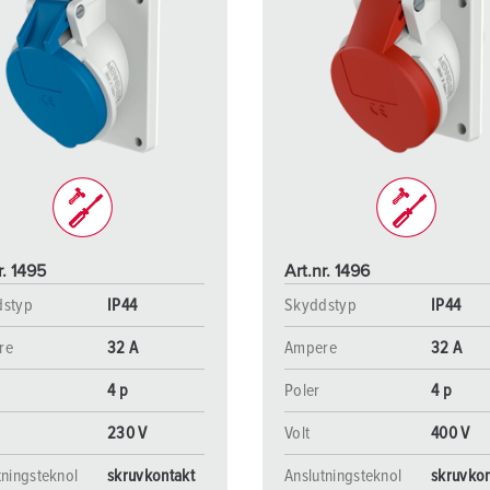
r. 1495
Art.nr. 1496
dstyp
IP44
Skyddstyp
IP44
re
32 A
Ampere
32 A
4 p
Poler
4 p
230 V
Volt
400 V
tningsteknol
skruvkontakt
Anslutningsteknol
skruvkon