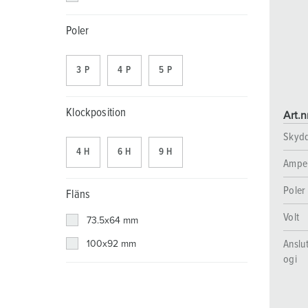
Uttagskombinationer
Gruvdrift
SCHUKO®
Platser
Poler
X-CONTACT®
Järnvägs- och transportföretag
Klenspänning
Varv
3 P
4 P
5 P
Handelsmässor och utställningar
Klockposition
Art.n
Industritillämpningar
Skyd
4 H
6 H
9 H
Ampe
Poler
Fläns
Volt
73.5x64 mm
Anslu
100x92 mm
ogi