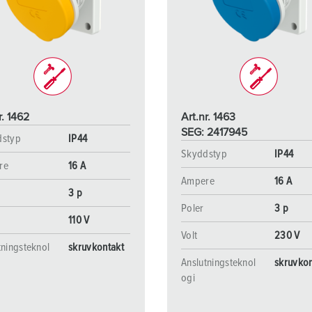
Kontakter och uttag i enlighet med internationella standarder
F
Data-/nätverksteknologi
F
Utökad version
C
Tillbehör
T
r. 1462
Art.nr. 1463
E
SEG: 2417945
dstyp
IP44
Skyddstyp
IP44
re
16 A
Ampere
16 A
3 p
Poler
3 p
110 V
Volt
230 V
tningsteknol
skruvkontakt
Anslutningsteknol
skruvkon
ogi