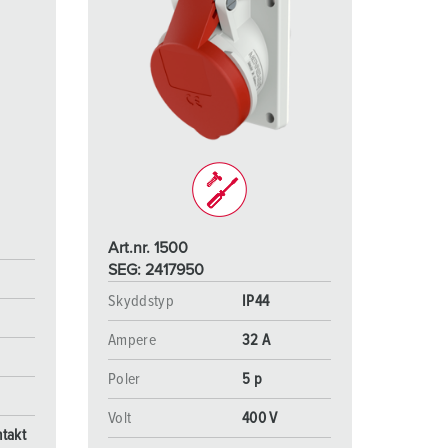
Art.nr. 1500
SEG: 2417950
Skyddstyp
IP44
Ampere
32 A
Poler
5 p
Volt
400 V
takt