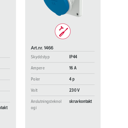
ör brandkår och civilskydd
ör kylfartygscontainrar
amping
M för militär användning
Art.nr. 1466
venemang och underhållning
Skyddstyp
IP44
Ampere
16 A
Poler
4 p
Volt
230 V
Anslutningsteknol
skruvkontakt
takt
ogi