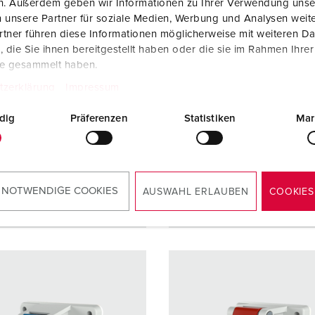
en. Außerdem geben wir Informationen zu Ihrer Verwendung unse
SEG: 2417946
dstyp
IP44
 unsere Partner für soziale Medien, Werbung und Analysen weite
Skyddstyp
IP44
tner führen diese Informationen möglicherweise mit weiteren D
re
16 A
die Sie ihnen bereitgestellt haben oder die sie im Rahmen Ihre
Ampere
16 A
4 p
te gesammelt haben.
Poler
5 p
tzerklärung
Impressum
400 V
Volt
400 V
dig
Präferenzen
Statistiken
Mar
tningsteknol
skruvkontakt
Anslutningsteknol
skruvkon
ogi
 NOTWENDIGE COOKIES
AUSWAHL ERLAUBEN
COOKIES
TILL PRODUKTEN
TILL PRODUKTEN