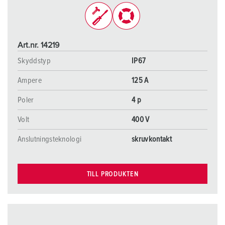
Art.nr. 14219
Skyddstyp
IP67
Ampere
125 A
Poler
4 p
Volt
400 V
Anslutningsteknologi
skruvkontakt
TILL PRODUKTEN