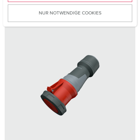
u
NUR NOTWENDIGE COOKIES
s
w
a
h
l