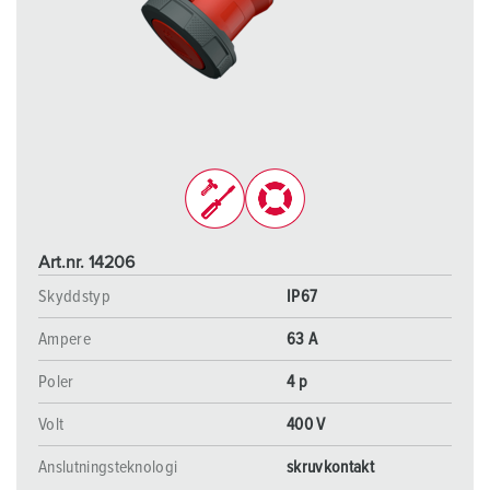
Art.nr. 14206
Skyddstyp
IP67
Ampere
63 A
Poler
4 p
Volt
400 V
Anslutningsteknologi
skruvkontakt