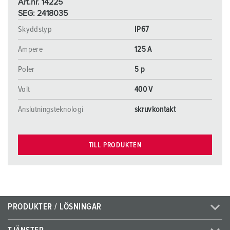
Art.nr. 14225
SEG: 2418035
Skyddstyp
IP67
Ampere
125 A
Poler
5 p
Volt
400 V
Anslutningsteknologi
skruvkontakt
TILL PRODUKTEN
PRODUKTER / LÖSNINGAR