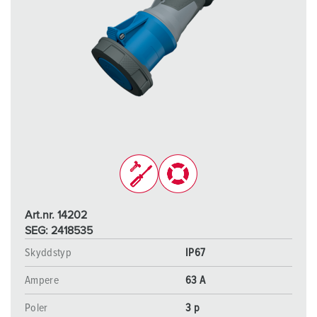
Art.nr. 14202
SEG: 2418535
Skyddstyp
IP67
Ampere
63 A
Poler
3 p