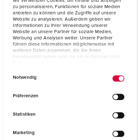
Wir verwenden Cookies, um Inhalte und Anzeigen
zu personalisieren, Funktionen für soziale Medien
anbieten zu können und die Zugriffe auf unsere
Website zu analysieren. Außerdem geben wir
Informationen zu Ihrer Verwendung unserer
Website an unsere Partner für soziale Medien,
Werbung und Analysen weiter. Unsere Partner
führen diese Informationen möglicherweise mit
weiteren Daten zusammen, die Sie ihnen
bereitgestellt haben oder die sie im Rahmen Ihrer
Nutzung der Dienste gesammelt haben.
E
Datenschutzerklärung
Impressum
Notwendig
i
n
w
Art.nr. 921245SW
Präferenzen
i
Kapslingsmaterial
plast
l
Statistiken
Skyddstyp
IP44
l
i
CEE 16 A, 3 p, 230 V
3
g
Marketing
u