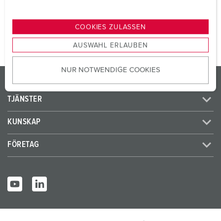
n
TILL PRODUKTEN
g
COOKIES ZULASSEN
s
AUSWAHL ERLAUBEN
a
u
NUR NOTWENDIGE COOKIES
s
PRODUKTER / LÖSNINGAR
w
a
TJÄNSTER
h
l
KUNSKAP
FÖRETAG