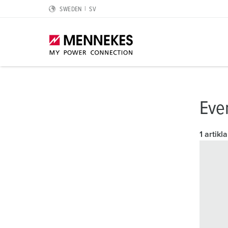
SWEDEN
SV
Höjdpunkter
Lösningar för speciella tillämpningar
Planering och upphandling
Kunskap för elproffsen
Om oss
Eve
Cepex‑uttag
Logistikcenter
Kataloger & broschyrer
Jordfelsbrytare typ B
Vi är MENNEKES
1 artikla
SCHUKO® IP54 och IP68
Livsmedelsindustrin
Prislista
Skyddsledarkontakt, klockposition och kontaktfärger
MENNEKES Automotive
Väggmonterade uttag DUOi
Bildindustrin
CMRT & EMRT
IP-klasser och skyddsklasser
Hållbarhet
PowerTOP® Xtra
Vindenergi
REACh
Europeiska normer för stickkopplingar
Överensstämmelse
Applikationer med skyddshylsa
Datacenter
RoHS
Internationella standarder
Kvalitet och ansvar