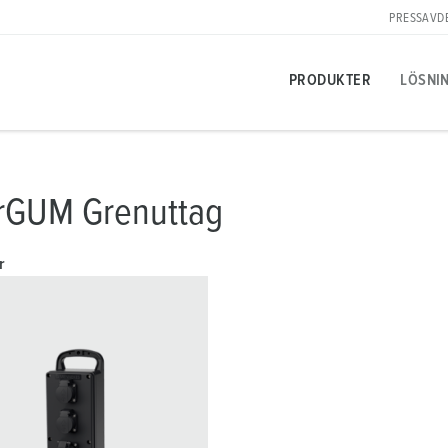
PRESSAVD
PRODUKTER
LÖSNI
Produktspecifika
Innovativa lösningar
Kontaktpersoner
Om MENNEKES produktlösningar
Pressavdelning
T
U
M
rGUM Grenuttag
A
Uttag
Referenser
Kontakta på plats
Frågor & svar
Kontaktperson och information
L
M
r
Stickproppar
Internationella kontaktpersoner
Material
V
Karriär
Skarvuttager
Anslutningsteknik
B
Arbeta hos MENNEKES
Förlängningskabel
Kontakthylsteknik
L
Uttagskombinationer
Produkterterminologi
D