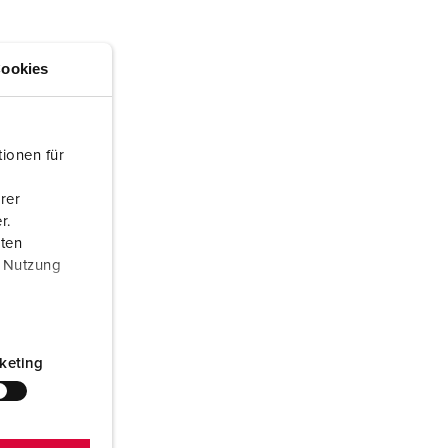
ör brandkår och civilskydd
ör kylfartygscontainrar
ookies
amping
M för militär användning
ionen für
venemang och underhållning
rer
r.
aten
r Nutzung
keting