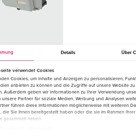
Kontakter och uttag i enlighet med internationella standarder
F
Data-/nätverksteknologi
F
Utökad version
C
Tillbehör
T
r. 25104
Details
Über C
mmung
E
ingsmaterial
plast
seite verwendet Cookies
dstyp
IP 44
den Cookies, um Inhalte und Anzeigen zu personalisieren, Funkt
ttag
1 Cepex data
dien anbieten zu können und die Zugriffe auf unsere Website zu
port socket
en. Außerdem geben wir Informationen zu Ihrer Verwendung unse
prepared for
 unsere Partner für soziale Medien, Werbung und Analysen weite
2 RJ45
tner führen diese Informationen möglicherweise mit weiteren D
connection
die Sie ihnen bereitgestellt haben oder die sie im Rahmen Ihre
module
te gesammelt haben.
couplings,
tzerklärung
Impressum
type E-DAT