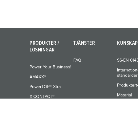
l
PRODUKTER /
TJÄNSTER
KUNSKAP
LÖSNINGAR
FAQ
SS-EN 614
Power Your Business!
Internation
standarder
AMAXX®
Produktert
PowerTOP® Xtra
Material
X-CONTACT®
Utbildning
© MENNEKES 2026
Alla rättigheter förbehållna