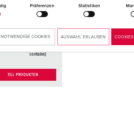
module, port,
dig
Präferenzen
Statistiken
Mar
cat.6, brand:
BTR (part no.
41455) or
OpDAT
module LC or
 NOTWENDIGE COOKIES
AUSWAHL ERLAUBEN
COOKIES
ST (brand BTR
- not delivery
contains)
TILL PRODUKTEN