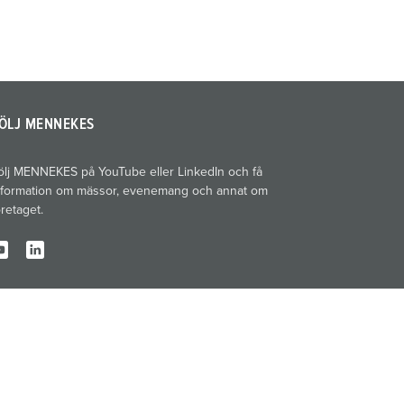
ÖLJ MENNEKES
ölj MENNEKES på YouTube eller LinkedIn och få
nformation om mässor, evenemang och annat om
öretaget.
Tryckort
Sekretess
Villkor