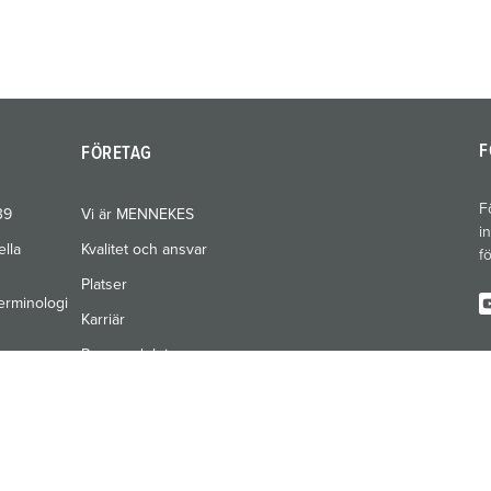
F
FÖRETAG
F
39
Vi är MENNEKES
i
ella
Kvalitet och ansvar
f
Platser
erminologi
Karriär
Pressavdelning
Mässor