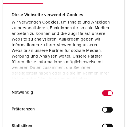
Diese Webseite verwendet Cookies
Wir verwenden Cookies, um Inhalte und Anzeigen
zu personalisieren, Funktionen für soziale Medien
anbieten zu können und die Zugriffe auf unsere
Website zu analysieren. Außerdem geben wir
Informationen zu Ihrer Verwendung unserer
Website an unsere Partner für soziale Medien,
Werbung und Analysen weiter. Unsere Partner
führen diese Informationen möglicherweise mit
weiteren Daten zusammen, die Sie ihnen
bereitgestellt haben oder die sie im Rahmen Ihrer
Nutzung der Dienste gesammelt haben.
Art.nr. 14624
E
Datenschutzerklärung
Impressum
SEG: 2418698
Notwendig
i
Skyddstyp
IP67 / IP69
n
w
Präferenzen
Ampere
16 A
i
l
Poler
5 p
Statistiken