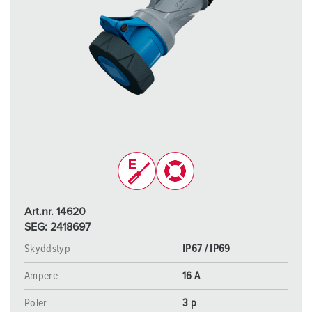
Art.nr. 14620
SEG: 2418697
Skyddstyp
IP67 / IP69
Ampere
16 A
Poler
3 p