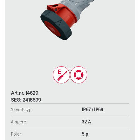
Art.nr. 14629
SEG: 2418699
Skyddstyp
IP67 / IP69
Ampere
32 A
Poler
5 p