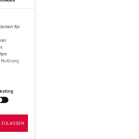
ör brandkår och civilskydd
ör kylfartygscontainrar
ionen für
amping
rer
M för militär användning
r.
aten
venemang och underhållning
r Nutzung
keting
 ZULASSEN