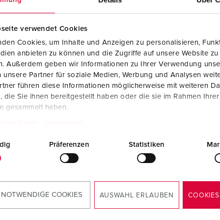
Kontakter och uttag i enlighet med internationella standarder
F
Data-/nätverksteknologi
F
seite verwendet Cookies
den Cookies, um Inhalte und Anzeigen zu personalisieren, Funkt
Utökad version
C
dien anbieten zu können und die Zugriffe auf unsere Website zu
en. Außerdem geben wir Informationen zu Ihrer Verwendung unse
Tillbehör
T
 unsere Partner für soziale Medien, Werbung und Analysen weite
r. 15680
tner führen diese Informationen möglicherweise mit weiteren D
E
rkad av rostfritt stål
die Sie ihnen bereitgestellt haben oder die sie im Rahmen Ihre
rial 1.4301), material 1.4571
te gesammelt haben.
örfrågan, med låsbar dörr,
tzerklärung
Impressum
avtagbar kåpa och
plåt, mått (H x B x D): 1043
dig
Präferenzen
Statistiken
Mar
 x 415 mm, blank yta
TILL PRODUKTEN
 NOTWENDIGE COOKIES
AUSWAHL ERLAUBEN
COOKIES