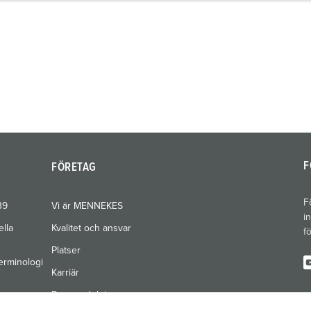
F
FÖRETAG
F
39
Vi är MENNEKES
i
ella
Kvalitet och ansvar
f
Platser
erminologi
Karriär
Pressavdelning