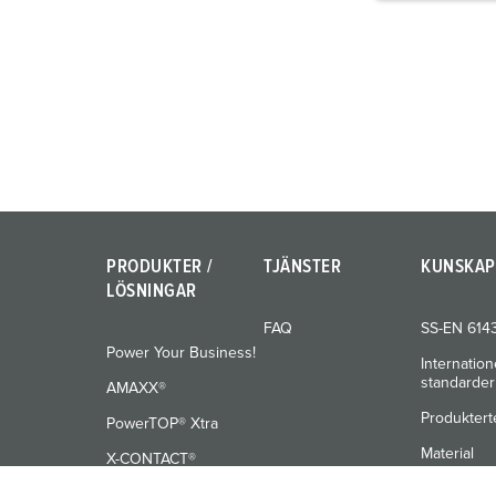
g
u
n
g
s
a
u
s
w
a
PRODUKTER /
TJÄNSTER
KUNSKAP
h
LÖSNINGAR
l
FAQ
SS-EN 614
Power Your Business!
Internation
standarder
AMAXX®
Produktert
PowerTOP® Xtra
Material
X-CONTACT®
Utbildning