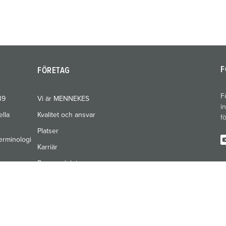
F
FÖRETAG
F
39
Vi är MENNEKES
i
ella
Kvalitet och ansvar
f
Platser
erminologi
Karriär
Pressavdelning
Mässor