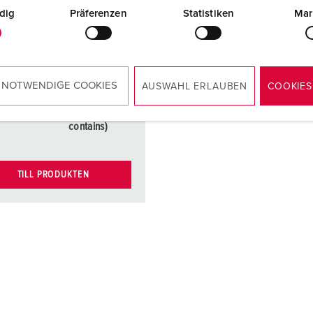
module, port,
dig
Präferenzen
Statistiken
Mar
cat.6, brand:
BTR (part no.
41455) or
OpDAT
module LC or
 NOTWENDIGE COOKIES
AUSWAHL ERLAUBEN
COOKIES
ST (brand BTR
- not delivery
contains)
TILL PRODUKTEN