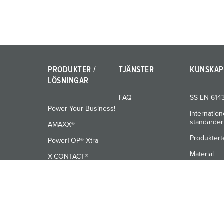
l
PRODUKTER /
TJÄNSTER
KUNSKAP
LÖSNINGAR
FAQ
SS-EN 614
Power Your Business!
Internation
standarder
AMAXX®
Produktert
PowerTOP® Xtra
Material
X-CONTACT®
Utbildning
© MENNEKES 2026
Alla rättigheter förbehållna