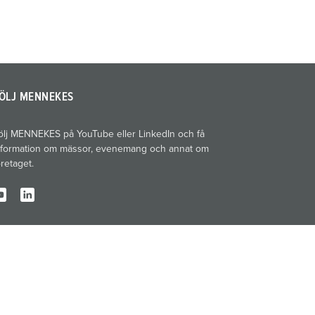
ÖLJ MENNEKES
ölj MENNEKES på YouTube eller LinkedIn och få
nformation om mässor, evenemang och annat om
öretaget.
Tryckort
Sekretess
Villkor