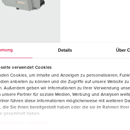
Kontakter och uttag i enlighet med internationella standarder
F
Data-/nätverksteknologi
F
Utökad version
C
Tillbehör
T
r. 25104
Details
Über C
mmung
E
ingsmaterial
plast
seite verwendet Cookies
dstyp
IP 44
den Cookies, um Inhalte und Anzeigen zu personalisieren, Funkt
ttag
1 Cepex data
dien anbieten zu können und die Zugriffe auf unsere Website zu
port socket
en. Außerdem geben wir Informationen zu Ihrer Verwendung unse
prepared for
 unsere Partner für soziale Medien, Werbung und Analysen weite
2 RJ45
tner führen diese Informationen möglicherweise mit weiteren D
connection
die Sie ihnen bereitgestellt haben oder die sie im Rahmen Ihre
module
te gesammelt haben.
couplings,
tzerklärung
Impressum
type E-DAT