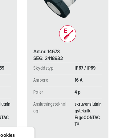
ör brandkår och civilskydd
ör kylfartygscontainrar
amping
M för militär användning
Art.nr. 14673
venemang och underhållning
SEG: 2418932
P69
Skyddstyp
IP67 / IP69
Ampere
16 A
Poler
4 p
lutnin
Anslutningsteknol
skruvanslutnin
ogi
gsteknik
NTAC
ErgoCONTAC
T®
ookies