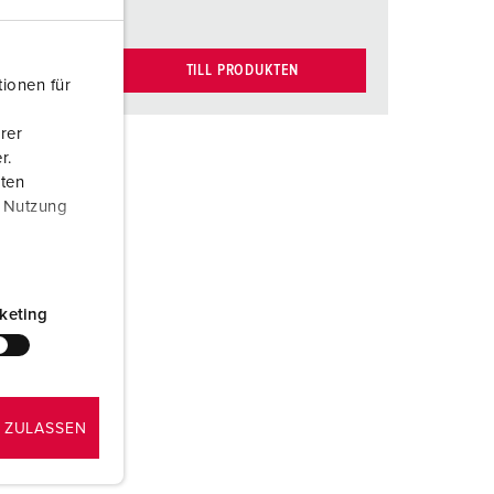
TILL PRODUKTEN
ionen für
rer
r.
aten
r Nutzung
keting
 ZULASSEN