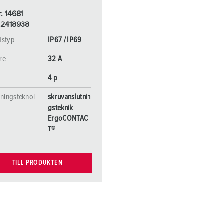
r. 14681
 2418938
dstyp
IP67 / IP69
re
32 A
4 p
tningsteknol
skruvanslutnin
gsteknik
ErgoCONTAC
T®
TILL PRODUKTEN