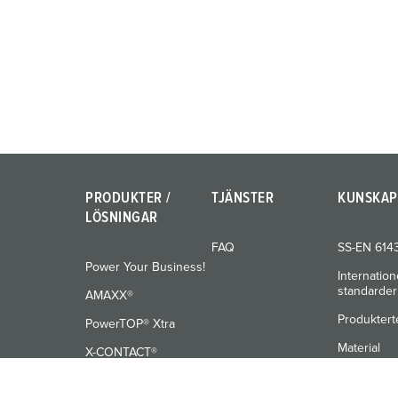
PRODUKTER /
TJÄNSTER
KUNSKAP
LÖSNINGAR
FAQ
SS-EN 614
Power Your Business!
Internation
standarder
AMAXX®
Produktert
PowerTOP® Xtra
Material
X-CONTACT®
Utbildning