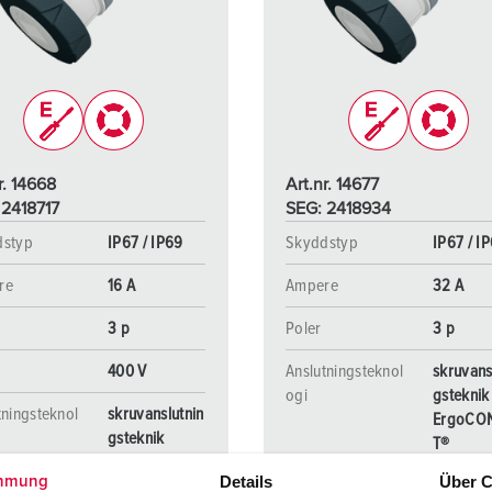
Kontakter och uttag i enlighet med internationella standarder
F
Data-/nätverksteknologi
F
Utökad version
C
Tillbehör
T
r. 14668
Art.nr. 14677
E
 2418717
SEG: 2418934
dstyp
IP67 / IP69
Skyddstyp
IP67 / I
re
16 A
Ampere
32 A
3 p
Poler
3 p
400 V
Anslutningsteknol
skruvans
ogi
gsteknik
tningsteknol
skruvanslutnin
ErgoCO
gsteknik
T®
ErgoCONTAC
Details
Über C
mmung
T®