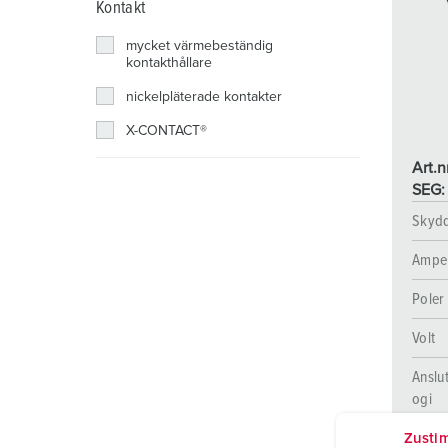
Kontakt
Uttagskombinationer
Gruvdrift
SCHUKO®
Platser
mycket värmebeständig
X-CONTACT®
Järnvägs- och transportföretag
Klenspänning
kontakthållare
Varv
nickelpläterade kontakter
X-CONTACT®
Handelsmässor och utställningar
Art.n
Industritillämpningar
SEG:
Skyd
Ampe
Poler
Volt
Anslu
ogi
Zusti