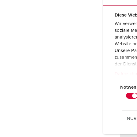
Diese Web
Wir verwen
soziale Me
analysier
Website an
Unsere Par
zusammen, 
der Diens
Datenschu
E
i
Notwen
n
w
i
l
NUR
l
i