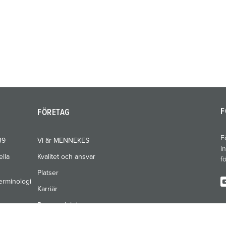
F
FÖRETAG
F
39
Vi är MENNEKES
i
ella
Kvalitet och ansvar
f
Platser
erminologi
Karriär
Pressavdelning
Mässor