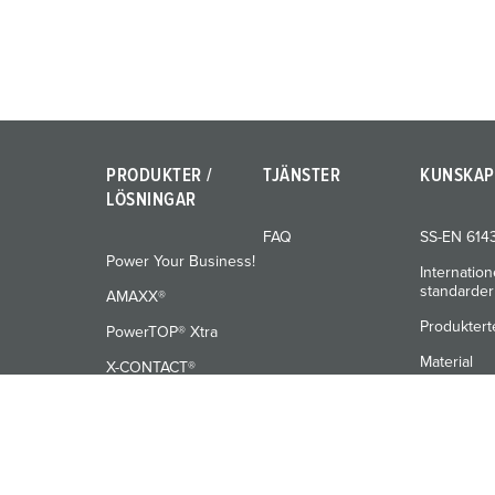
l
PRODUKTER /
TJÄNSTER
KUNSKAP
LÖSNINGAR
FAQ
SS-EN 614
Power Your Business!
Internation
standarder
AMAXX®
Produktert
PowerTOP® Xtra
Material
X-CONTACT®
Utbildning