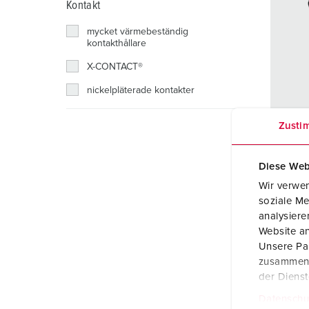
Kontakt
Uttagskombinationer
Gruvdrift
SCHUKO®
Platser
mycket värmebeständig
X-CONTACT®
Järnvägs- och transportföretag
Klenspänning
kontakthållare
Varv
X-CONTACT®
nickelpläterade kontakter
Handelsmässor och utställningar
Art.n
Zusti
Industritillämpningar
SEG:
Skyd
Diese Web
Ampe
Wir verwen
soziale Me
Poler
analysier
Website an
Volt
Unsere Par
Anslu
zusammen, 
ogi
der Diens
Datenschu