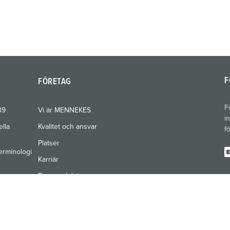
F
FÖRETAG
F
39
Vi är MENNEKES
i
ella
Kvalitet och ansvar
f
Platser
erminologi
Karriär
Pressavdelning
Mässor