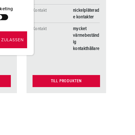
keting
Kontakt
nickelpläterad
ständ
e kontakter
Kontakt
mycket
ållare
värmebeständ
 ZULASSEN
ACT®
ig
kontakthållare
TILL PRODUKTEN