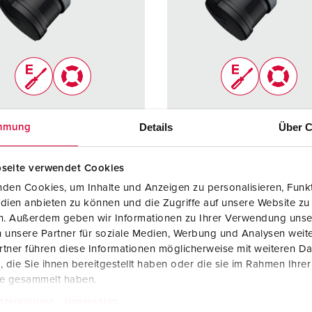
Kontakter och uttag i enlighet med internationella standarder
F
Data-/nätverksteknologi
F
Utökad version
C
Tillbehör
T
r. 14599
Art.nr. 14610
Details
Über C
mmung
E
 2418119
SEG: 2418196
dstyp
IP54
Skyddstyp
IP54
seite verwendet Cookies
re
16 A
Ampere
32 A
den Cookies, um Inhalte und Anzeigen zu personalisieren, Funkt
dien anbieten zu können und die Zugriffe auf unsere Website zu
5 p
Poler
5 p
en. Außerdem geben wir Informationen zu Ihrer Verwendung unse
 unsere Partner für soziale Medien, Werbung und Analysen weite
600 - 690 V
Volt
600 - 69
tner führen diese Informationen möglicherweise mit weiteren D
tningsteknol
skruvanslutnin
Anslutningsteknol
skruvans
die Sie ihnen bereitgestellt haben oder die sie im Rahmen Ihre
gsteknik
ogi
gsteknik
te gesammelt haben.
ErgoCONTAC
ErgoCO
tzerklärung
Impressum
T®
T®