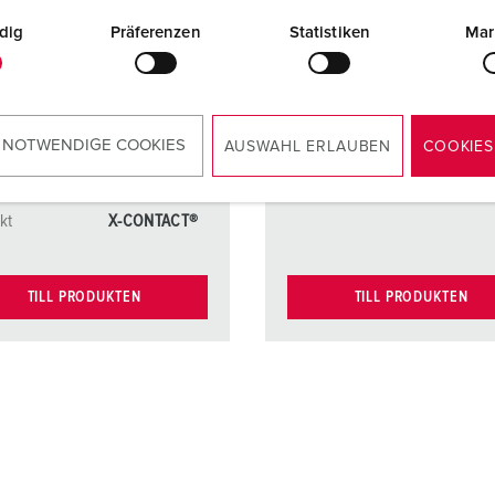
dig
Präferenzen
Statistiken
Mar
kt
nickelpläterad
Kontakt
mycket
e kontakter
värmebe
ig
kt
mycket
kontakth
värmebeständ
 NOTWENDIGE COOKIES
AUSWAHL ERLAUBEN
COOKIES
ig
Kontakt
X-CONT
kontakthållare
kt
X-CONTACT®
TILL PRODUKTEN
TILL PRODUKTEN