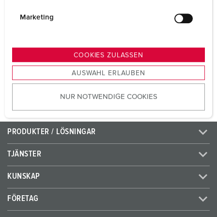
Volt
230 V
i
g
Marketing
Anslutningsteknologi
skruvkontakt
u
n
Kontakt
standard
g
COOKIES ZULASSEN
s
AUSWAHL ERLAUBEN
TILL PRODUKTEN
a
u
NUR NOTWENDIGE COOKIES
s
w
a
PRODUKTER / LÖSNINGAR
h
l
TJÄNSTER
KUNSKAP
FÖRETAG