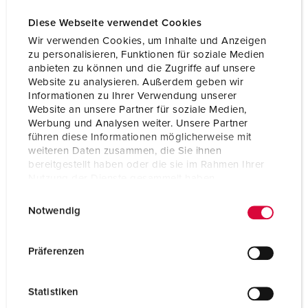
Diese Webseite verwendet Cookies
Wir verwenden Cookies, um Inhalte und Anzeigen
zu personalisieren, Funktionen für soziale Medien
anbieten zu können und die Zugriffe auf unsere
Website zu analysieren. Außerdem geben wir
Informationen zu Ihrer Verwendung unserer
Website an unsere Partner für soziale Medien,
Werbung und Analysen weiter. Unsere Partner
führen diese Informationen möglicherweise mit
weiteren Daten zusammen, die Sie ihnen
bereitgestellt haben oder die sie im Rahmen Ihrer
Nutzung der Dienste gesammelt haben.
E
Datenschutzerklärung
Impressum
Art.nr. 11331F
Notwendig
i
Skyddstyp
IP54
n
w
Präferenzen
Ampere
16 A
i
l
Poler
2 p+PE
Statistiken
l